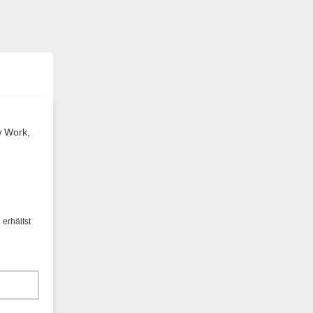
w Work,
erhältst