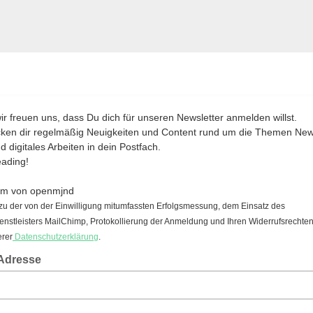
ir freuen uns, dass Du dich für unseren Newsletter anmelden willst.
cken dir regelmäßig Neuigkeiten und Content rund um die Themen Ne
d digitales Arbeiten in dein Postfach.
ading!
am von openmjnd
zu der von der Einwilligung mitumfassten Erfolgsmessung, dem Einsatz des
nstleisters MailChimp, Protokollierung der Anmeldung und Ihren Widerrufsrechten 
erer
Datenschutzerklärung
.
-Adresse