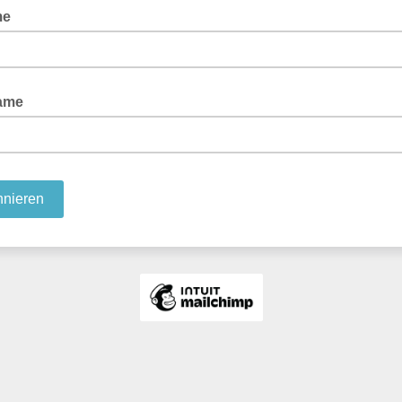
me
ame