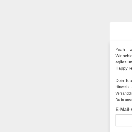
Yeah – w
Wir schi
agiles un
Happy re
Dein Te
Hinweise 
Versanddie
Du in uns
E-Mail